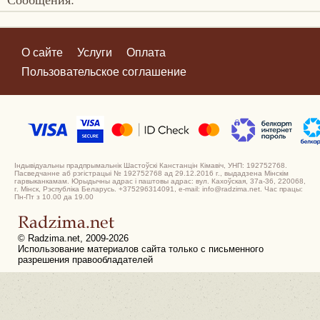
О сайте
Услуги
Оплата
Пользовательское соглашение
Індывідуальны прадпрымальнік Шастоўскі Канстанцін Кімавіч, УНП: 192752768.
Пасведчанне аб рэгістрацыі № 192752768 ад 29.12.2016 г., выдадзена Мінскім
гарвыканкамам. Юрыдычны адрас і паштовы адрас: вул. Кахоўская, 37а-36, 220068,
г. Мінск, Рэспубліка Беларусь. +375296314091, e-mail: info@radzima.net. Час працы:
Пн-Пт з 10.00 да 19.00
© Radzima.net, 2009-2026
Использование материалов сайта только с письменного
разрешения правообладателей