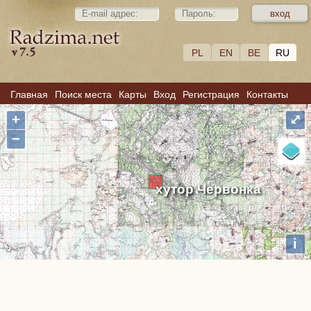
PL
EN
BE
RU
Главная
Поиск места
Карты
Вход
Регистрация
Контакты
+
⤢
−
хутор Червонка
i