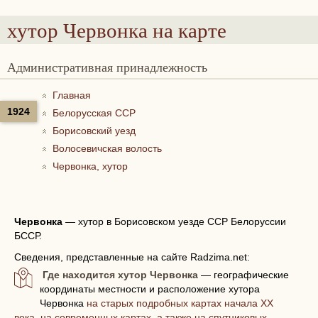
хутор Червонка
на карте
Административная принадлежность
Главная
1924
Белорусская ССР
Борисовский уезд
Волосевичская волость
Червонка, хутор
Червонка
—
хутор в Борисовском уезде ССР Белоруссии
БССР.
Сведения, представленные на сайте Radzima.net:
Где находится хутор Червонка
— географические
координаты местности и расположение хутора
Червонка
на старых подробных картах начала XX
века, на современных картах, а также на спутниковых