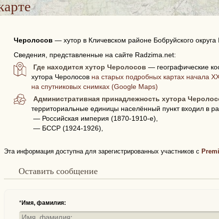
карте
Черолосов
—
хутор в Кличевском районе Бобруйского округа
Сведения, представленные на сайте Radzima.net:
Где находится хутор Черолосов
— географические ко
хутора Черолосов
на старых подробных картах начала XX
на спутниковых снимках (Google Maps)
Административная принадлежность хутора Черолос
территориальные единицы населённый пункт входил в ра
— Российская империя (1870-1910-е),
— БССР (1924-1926),
Эта информация доступна для зарегистрированных участников с
Prem
Оставить сообщение
*
Имя, фамилия: