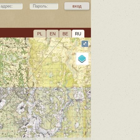
PL
EN
BE
RU
⤢