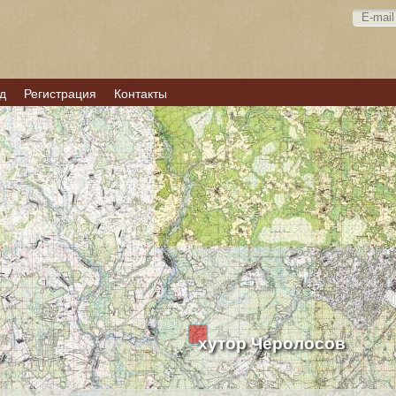
д
Регистрация
Контакты
хутор Черолосов