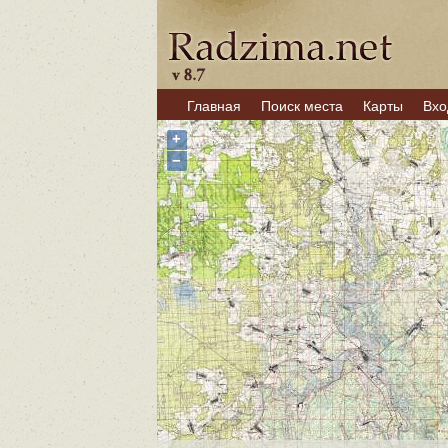
Главная
Поиск места
Карты
Вхо
+
−