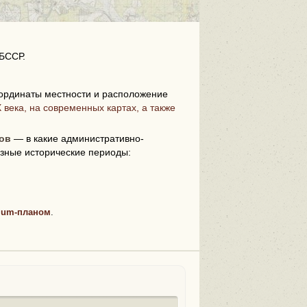
 БССР.
ординаты местности и расположение
 века, на современных картах, а также
i
ов
— в какие административно-
зные исторические периоды:
ium-планом
.