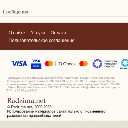
Сообщения:
О сайте
Услуги
Оплата
Пользовательское соглашение
Індывідуальны прадпрымальнік Шастоўскі Канстанцін Кімавіч, УНП: 192752768.
Пасведчанне аб рэгістрацыі № 192752768 ад 29.12.2016 г., выдадзена Мінскім
гарвыканкамам. Юрыдычны адрас і паштовы адрас: вул. Кахоўская, 37а-36, 220068,
г. Мінск, Рэспубліка Беларусь. +375296314091, e-mail: info@radzima.net. Час працы:
Пн-Пт з 10.00 да 19.00
© Radzima.net, 2009-2026
Использование материалов сайта только с письменного
разрешения правообладателей