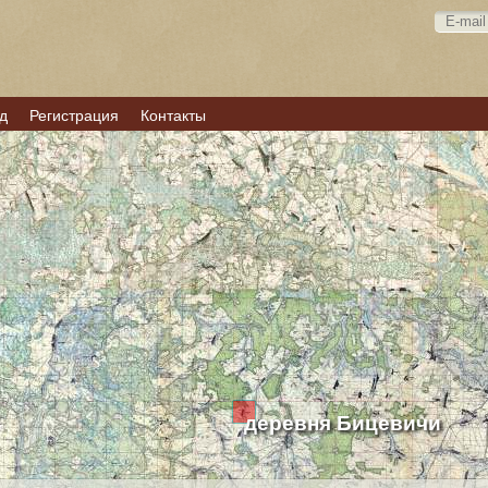
д
Регистрация
Контакты
деревня Бицевичи