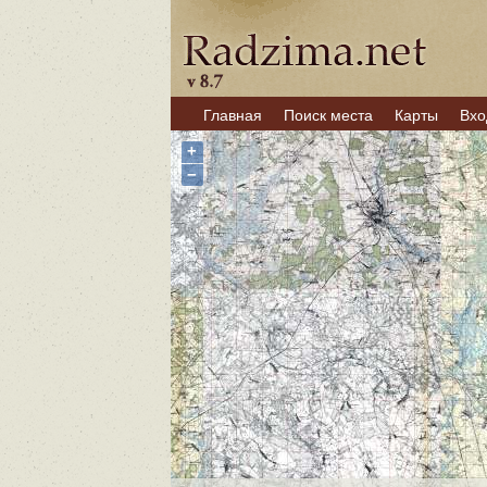
Главная
Поиск места
Карты
Вхо
+
−