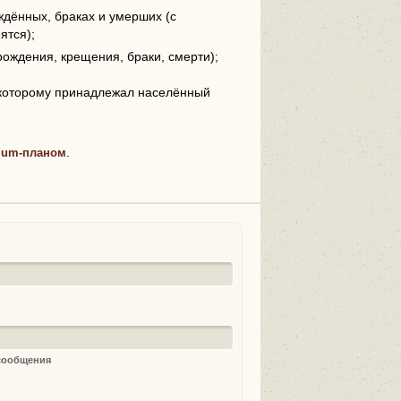
дённых, браках и умерших (с
ятся);
рождения, крещения, браки, смерти);
 которому принадлежал населённый
ium-планом
.
 сообщения