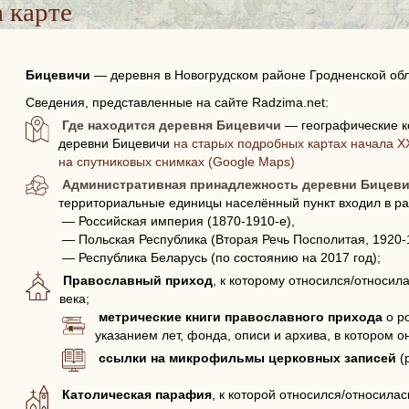
 карте
Бицевичи
—
деревня в Новогрудском районе Гродненской обл
Сведения, представленные на сайте Radzima.net:
Где находится деревня Бицевичи
— географические к
деревни Бицевичи
на старых подробных картах начала XX
на спутниковых снимках (Google Maps)
Административная принадлежность деревни Бицев
территориальные единицы населённый пункт входил в ра
— Российская империя (1870-1910-е),
— Польская Республика (Вторая Речь Посполитая, 1920-
— Республика Беларусь (по состоянию на 2017 год);
Православный приход
, к которому относился/относил
века;
метрические книги православного прихода
о р
указанием лет, фонда, описи и архива, в котором о
ссылки на микрофильмы церковных записей
(
Католическая парафия
, к которой относился/относила