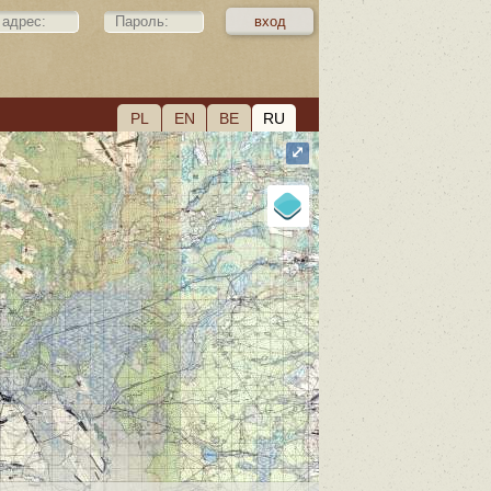
PL
EN
BE
RU
⤢