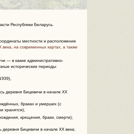
асти Республики Беларусь.
оординаты местности и расположение
 века, на современных картах, а также
i
ичи
— в какие административно-
зные исторические периоды:
1939),
ась деревня Бицевичи в начале XX
ождённых, браках и умерших (с
ни хранятся);
рождения, крещения, браки, смерти);
сь деревня Бицевичи в начале XX века;