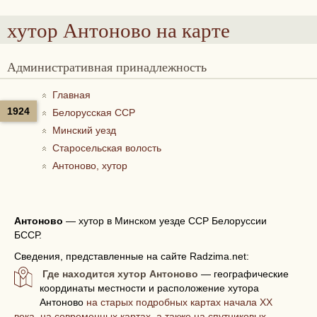
хутор Антоново
на карте
Административная принадлежность
Главная
1924
Белорусская ССР
Минский уезд
Старосельская волость
Антоново, хутор
Антоново
—
хутор в Минском уезде ССР Белоруссии
БССР.
Сведения, представленные на сайте Radzima.net:
Где находится хутор Антоново
— географические
координаты местности и расположение хутора
Антоново
на старых подробных картах начала XX
века, на современных картах, а также на спутниковых