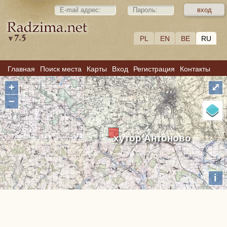
PL
EN
BE
RU
Главная
Поиск места
Карты
Вход
Регистрация
Контакты
+
⤢
−
хутор Антоново
i