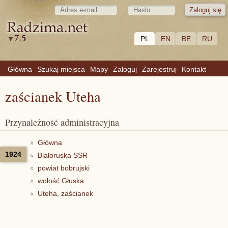
PL
EN
BE
RU
Główna
Szukaj miejsca
Mapy
Zaloguj
Zarejestruj
Kontakt
zaścianek Uteha
Przynależność administracyjna
Główna
1924
Białoruska SSR
powiat bobrujski
wołość Głuska
Uteha, zaścianek