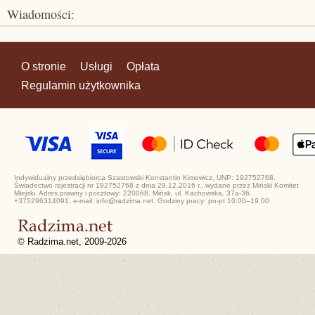
Wiadomości:
O stronie
Usługi
Opłata
Regulamin użytkownika
Indywidualny przedsiębiorca Szastowski Konstantin Kimowicz, UNP: 192752768.
Świadectwo rejestracji nr 192752768 z dnia 29.12.2016 r., wydane przez Miński Komitet
Miejski. Adres prawny i pocztowy: 220068, Mińsk, ul. Kachowska, 37a-36.
+375296314091, e-mail: info@radzima.net. Godziny pracy: pn-pt 10.00–19.00
© Radzima.net, 2009-2026