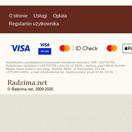
O stronie
Usługi
Opłata
Regulamin użytkownika
Indywidualny przedsiębiorca Szastowski Konstantin Kimowicz, UNP: 192752768.
Świadectwo rejestracji nr 192752768 z dnia 29.12.2016 r., wydane przez Miński Komitet
Miejski. Adres prawny i pocztowy: 220068, Mińsk, ul. Kachowska, 37a-36.
+375296314091, e-mail: info@radzima.net. Godziny pracy: pn-pt 10.00–19.00
© Radzima.net, 2009-2026