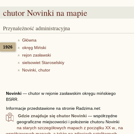
chutor Novinki
na mapie
Przynależność administracyjna
Główna
1926
okręg Miński
rejon zasławski
sielsowiet Staroselskiy
Novinki, chutor
Novinki
—
chutor w rejonie zasławskim okręgu mińskiego
BSRR.
Informacje przedstawione na stronie Radzima.net:
Gdzie znajduje się chutor Novinki
— współrzędne
geograficzne miejscowości i położenie chutoru Novinki
na starych szczegółowych mapach z początku XX w., na
współczesnych mapach, a także na zdjęciach satelitarnych