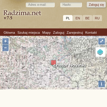
PL
EN
BE
RU
Główna
Szukaj miejsca
Mapy
Zaloguj
Zarejestruj
Kontakt
+
⤢
−
chutor Novinki
i