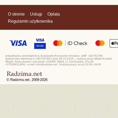
O stronie
Usługi
Opłata
Regulamin użytkownika
Indywidualny przedsiębiorca Szastowski Konstantin Kimowicz, UNP: 192752768.
Świadectwo rejestracji nr 192752768 z dnia 29.12.2016 r., wydane przez Miński Komitet
Miejski. Adres prawny i pocztowy: 220068, Mińsk, ul. Kachowska, 37a-36.
+375296314091, e-mail: info@radzima.net. Godziny pracy: pn-pt 10.00–19.00
© Radzima.net, 2009-2026