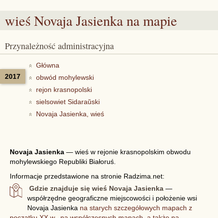
wieś Novaja Jasienka
na mapie
Przynależność administracyjna
Główna
2017
obwód mohylewski
rejon krasnopolski
sielsowiet Sidaraŭski
Novaja Jasienka, wieś
Novaja Jasienka
—
wieś w rejonie krasnopolskim obwodu
mohylewskiego Republiki Białoruś.
Informacje przedstawione na stronie Radzima.net:
Gdzie znajduje się wieś Novaja Jasienka
—
współrzędne geograficzne miejscowości i położenie wsi
Novaja Jasienka
na starych szczegółowych mapach z
początku XX w., na współczesnych mapach, a także na