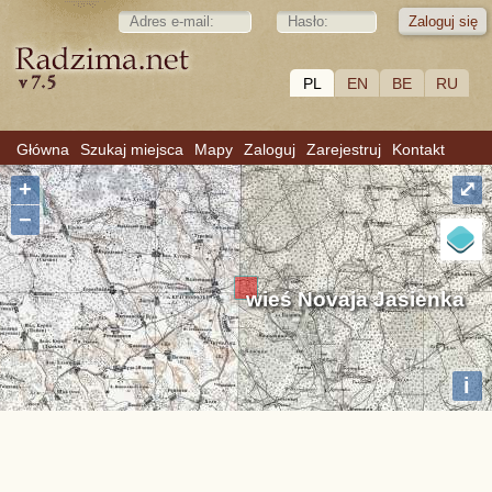
PL
EN
BE
RU
Główna
Szukaj miejsca
Mapy
Zaloguj
Zarejestruj
Kontakt
+
⤢
−
wieś Novaja Jasienka
i