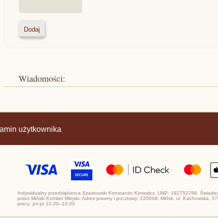
Wiadomości:
amin użytkownika
Indywidualny przedsiębiorca Szastowski Konstantin Kimowicz, UNP: 192752768. Świadect
przez Miński Komitet Miejski. Adres prawny i pocztowy: 220068, Mińsk, ul. Kachowska, 
pracy: pn-pt 10.00–19.00