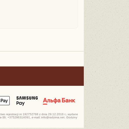
wo rejestracji nr 192752768 z dnia 29.12.2016 r., wydane
37a-36. +375296314091, e-mail: info@radzima.net. Godziny