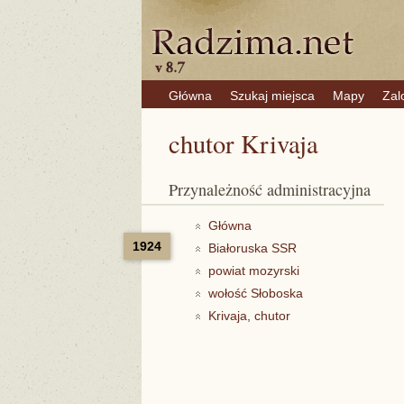
Główna
Szukaj miejsca
Mapy
Zal
chutor Krivaja
Przynależność administracyjna
Główna
1924
Białoruska SSR
powiat mozyrski
wołość Słoboska
Krivaja, chutor