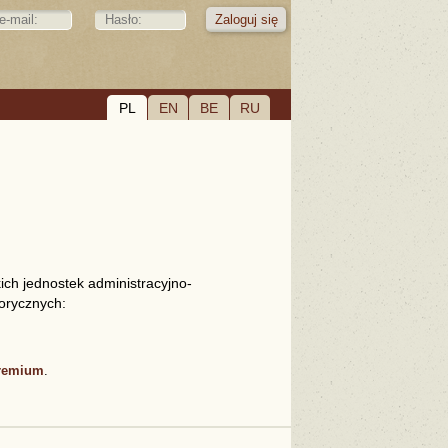
PL
EN
BE
RU
ich jednostek administracyjno-
torycznych:
remium
.