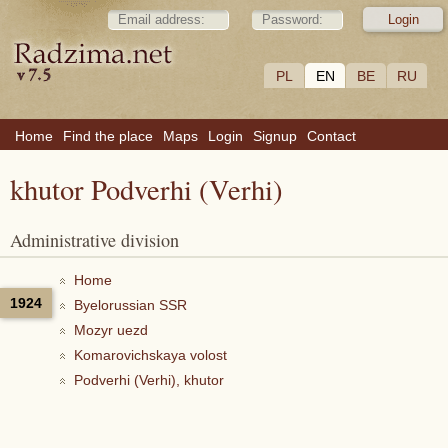
PL
EN
BE
RU
Home
Find the place
Maps
Login
Signup
Contact
khutor Podverhi (Verhi)
Administrative division
Home
1924
Byelorussian SSR
Mozyr uezd
Komarovichskaya volost
Podverhi (Verhi), khutor