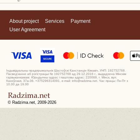
About project
Services
Payment
User Agreement
Індывідуальны прадпрымальнік Шастоўскі Канстанцін Кімавіч, УНП: 192752768.
Пасведчанне аб рэгістрацыі № 192752768 ад 29.12.2016 г., выдадзена Мінскім
гарвыканкамам. Юрыдычны адрас і паштовы адрас: 220068, г. Мінск, вул.
Кахоўская, 37а-36. +375296314091, e-mail: info@radzima.net. Час працы: Пн-Пт з
10.00 да 19.00
© Radzima.net, 2009-2026