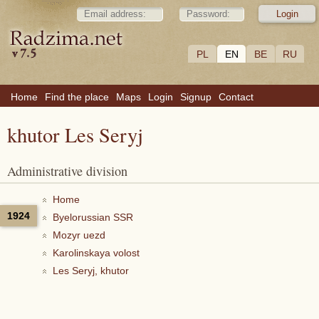
PL
EN
BE
RU
Home
Find the place
Maps
Login
Signup
Contact
khutor Les Seryj
Administrative division
Home
1924
Byelorussian SSR
Mozyr uezd
Karolinskaya volost
Les Seryj, khutor