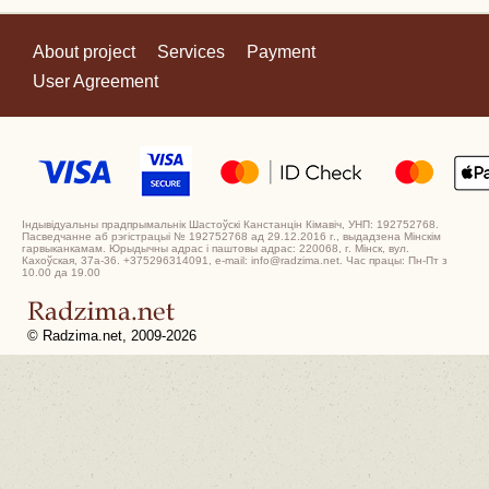
About project
Services
Payment
User Agreement
Індывідуальны прадпрымальнік Шастоўскі Канстанцін Кімавіч, УНП: 192752768.
Пасведчанне аб рэгістрацыі № 192752768 ад 29.12.2016 г., выдадзена Мінскім
гарвыканкамам. Юрыдычны адрас і паштовы адрас: 220068, г. Мінск, вул.
Кахоўская, 37а-36. +375296314091, e-mail: info@radzima.net. Час працы: Пн-Пт з
10.00 да 19.00
© Radzima.net, 2009-2026