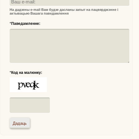
На дадзены e-mail Вам будзе дасланы запыт на пацвярджэнне і
актывацыю Вашага паведамлення
*
Паведамленне:
*
Код на малюнку: