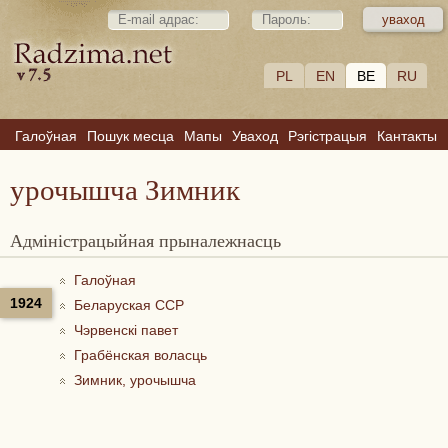
PL
EN
BE
RU
Галоўная
Пошук месца
Мапы
Уваход
Рэгістрацыя
Кантакты
урочышча Зимник
Адміністрацыйная прыналежнасць
Галоўная
1924
Беларуская ССР
Чэрвенскі павет
Грабёнская воласць
Зимник, урочышча