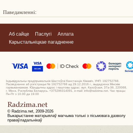
Паведамленні:
Аб сайце
Паслугі
Аплата
Карыстальніцкае пагадненне
Індывідуальны прадпрымальнік Шастоўскі Канстанцін Кімавіч, УНП: 192752768.
Пасведчанне аб рэгістрацыі № 192752768 ад 29.12.2016 г., выдадзена Мінскім
гарвыканкамам. Юрыдычны адрас і паштовы адрас: вул. Кахоўская, 37а-36, 220068,
г. Мінск, Рэспубліка Беларусь. +375296314091, e-mail: info@radzima.net. Час працы:
Пн-Пт з 10.00 да 19.00
© Radzima.net, 2009-2026
Выкарыстанне матэрыялаў магчыма толькі з пісьмовага дазволу
праваўладальнікаў