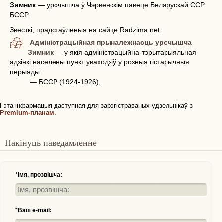
Зимник
—
урочышча ў Чэрвенскім павеце Беларускай ССР
БССР.
Звесткі, прадстаўленыя на сайце Radzima.net:
Адміністрацыйная прыналежнасць урочышча
Зимник
— у якія адміністрацыйна-тэрытарыяльная
адзінкі населены пункт уваходзіў у розныя гістарычныя
перыяды:
— БССР (1924-1926),
Гэта інфармацыя даступная для зарэгістраваных удзельнікаў з
Premium-планам
.
Пакінуць паведамленне
*
Імя, прозвішча:
*
Ваш e-mail: