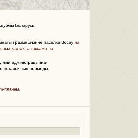
публікі Беларусь.
ынаты і размяшчэнне пасёлка Восаў
на
сных картах, а таксама на
i
 якія адміністрацыйна-
ыя гістарычныя перыяды:
m-планам
.