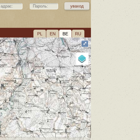
PL
EN
BE
RU
⤢