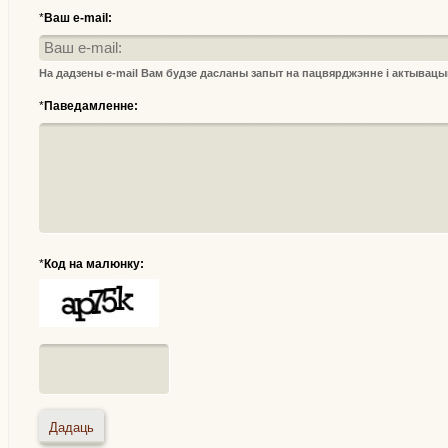
*
Ваш e-mail:
На дадзены e-mail Вам будзе дасланы запыт на пацвярджэнне і актывац
*
Паведамленне:
*
Код на малюнку: