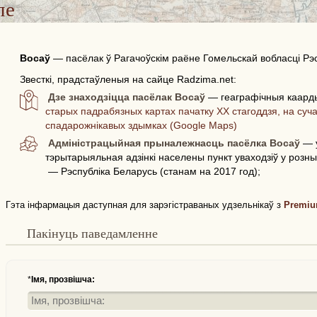
пе
Восаў
—
пасёлак ў Рагачоўскім раёне Гомельскай вобласці Рэс
Звесткі, прадстаўленыя на сайце Radzima.net:
Дзе знаходзіцца пасёлак Восаў
— геаграфічныя каард
старых падрабязных картах пачатку ХХ стагоддзя, на суча
спадарожнікавых здымках (Google Maps)
Адміністрацыйная прыналежнасць пасёлка Восаў
— у
тэрытарыяльная адзінкі населены пункт уваходзіў у розн
— Рэспубліка Беларусь (станам на 2017 год);
Гэта інфармацыя даступная для зарэгістраваных удзельнікаў з
Premiu
Пакінуць паведамленне
*
Імя, прозвішча: