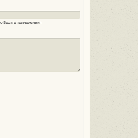
ыю Вашага паведамлення