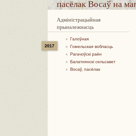
пасёлак Восаў
на ма
Адміністрацыйная
прыналежнасць
Галоўная
2017
Гомельская вобласць
Рагачоўскі раён
Балатнянскі сельсавет
Восаў, пасёлак