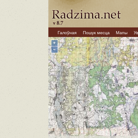
Галоўная
Пошук месца
Мапы
У
+
−