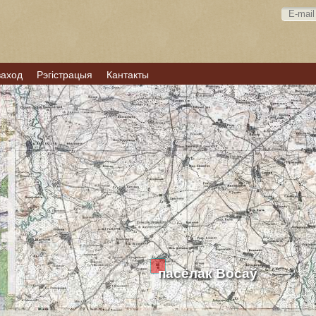
ваход
Рэгістрацыя
Кантакты
пасёлак Восаў