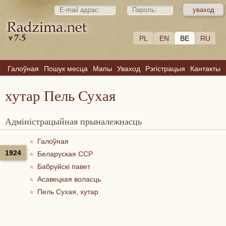
PL
EN
BE
RU
Галоўная
Пошук месца
Мапы
Уваход
Рэгістрацыя
Кантакты
хутар Пель Сухая
Адміністрацыйная прыналежнасць
Галоўная
1924
Беларуская ССР
Бабруйскі павет
Асавецкая воласць
Пель Сухая, хутар