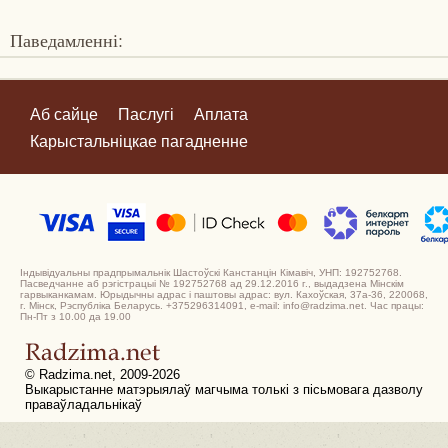
Паведамленні:
Аб сайце
Паслугі
Аплата
Карыстальніцкае пагадненне
Індывідуальны прадпрымальнік Шастоўскі Канстанцін Кімавіч, УНП: 192752768.
Пасведчанне аб рэгістрацыі № 192752768 ад 29.12.2016 г., выдадзена Мінскім
гарвыканкамам. Юрыдычны адрас і паштовы адрас: вул. Кахоўская, 37а-36, 220068,
г. Мінск, Рэспубліка Беларусь. +375296314091, e-mail: info@radzima.net. Час працы:
Пн-Пт з 10.00 да 19.00
© Radzima.net, 2009-2026
Выкарыстанне матэрыялаў магчыма толькі з пісьмовага дазволу
праваўладальнікаў