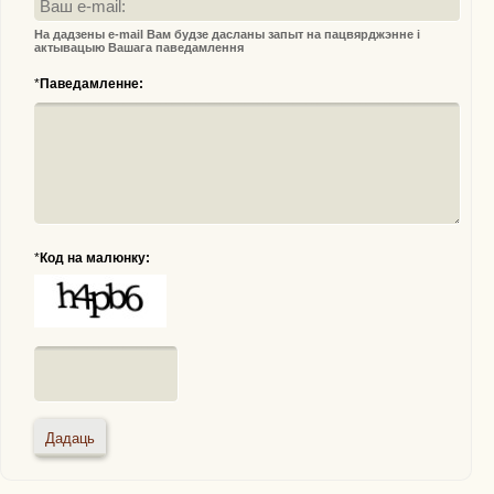
На дадзены e-mail Вам будзе дасланы запыт на пацвярджэнне і
актывацыю Вашага паведамлення
*
Паведамленне:
*
Код на малюнку: