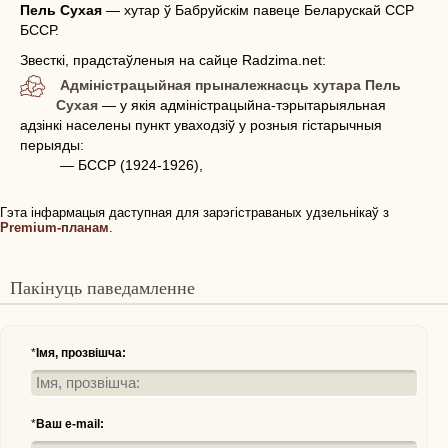
Пель Сухая
—
хутар ў Бабруйскім павеце Беларускай ССР
БССР.
Звесткі, прадстаўленыя на сайце Radzima.net:
Адміністрацыйная прыналежнасць хутара Пель
Сухая
— у якія адміністрацыйна-тэрытарыяльная
адзінкі населены пункт уваходзіў у розныя гістарычныя
перыяды:
— БССР (1924-1926),
Гэта інфармацыя даступная для зарэгістраваных удзельнікаў з
Premium-планам
.
Пакінуць паведамленне
*
Імя, прозвішча:
*
Ваш e-mail: