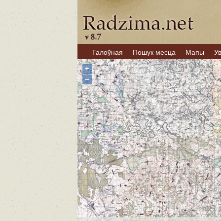
Галоўная
Пошук месца
Мапы
У
+
−