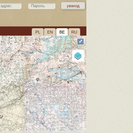
PL
EN
BE
RU
⤢
о