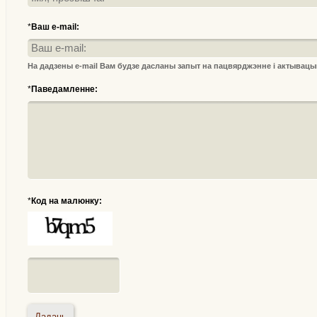
*
Ваш e-mail:
На дадзены e-mail Вам будзе дасланы запыт на пацвярджэнне і актывац
*
Паведамленне:
*
Код на малюнку: