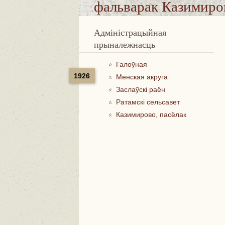
фальварак Казимиро
Адміністрацыйная
прыналежнасць
Галоўная
1926
Менская акруга
Заслаўскі раён
Ратамскі сельсавет
Казимирово, пасёлак