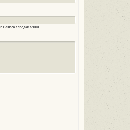
ыю Вашага паведамлення