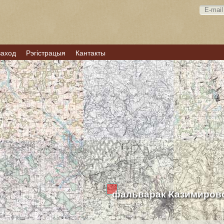
ваход
Рэгістрацыя
Кантакты
фальварак Казимиров