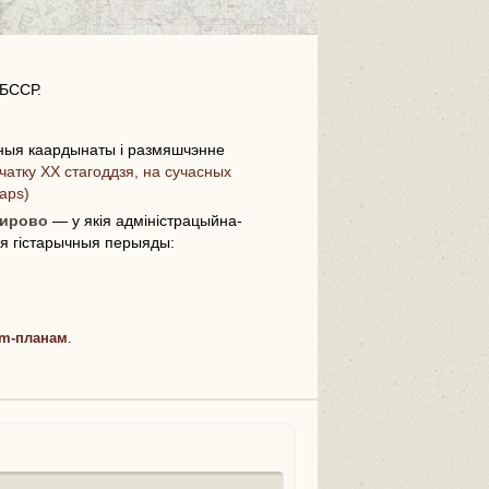
 БССР.
ныя каардынаты і размяшчэнне
чатку ХХ стагоддзя, на сучасных
i
aps)
мирово
— у якія адміністрацыйна-
ыя гістарычныя перыяды:
m-планам
.