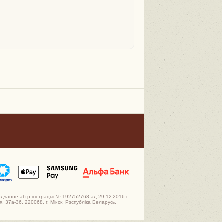
едчанне аб рэгістрацыі № 192752768 ад 29.12.2016 г.,
 37а-36, 220068, г. Мінск, Рэспубліка Беларусь.