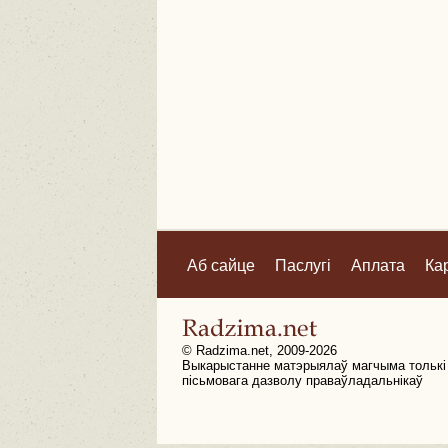
Аб сайце
Паслугі
Аплата
Ка
© Radzima.net, 2009-2026
Выкарыстанне матэрыялаў магчыма толькі
пісьмовага дазволу праваўладальнікаў