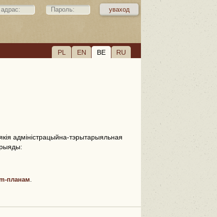
PL
EN
BE
RU
якія адміністрацыйна-тэрытарыяльная
ерыяды:
m-планам
.