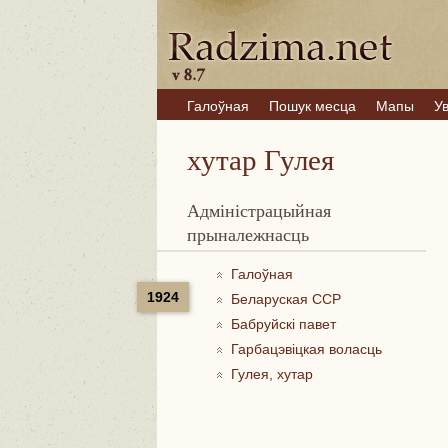
Галоўная
Пошук месца
Мапы
У
хутар Гулея
Адміністрацыйная
прыналежнасць
Галоўная
1924
Беларуская ССР
Бабруйскі павет
Гарбацэвіцкая воласць
Гулея, хутар