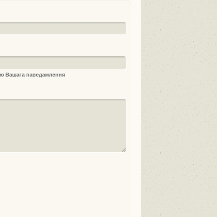
ыю Вашага паведамлення