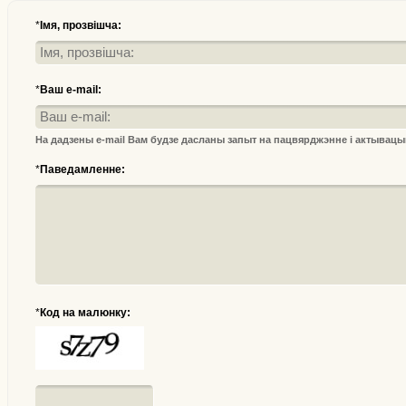
*
Імя, прозвішча:
*
Ваш e-mail:
На дадзены e-mail Вам будзе дасланы запыт на пацвярджэнне і актывац
*
Паведамленне:
*
Код на малюнку: