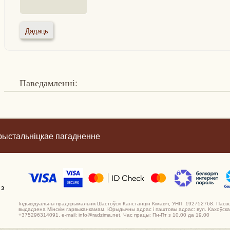
Паведамленні:
рыстальніцкае пагадненне
 з
Індывідуальны прадпрымальнік Шастоўскі Канстанцін Кімавіч, УНП: 192752768. Пасв
выдадзена Мінскім гарвыканкамам. Юрыдычны адрас і паштовы адрас: вул. Кахоўская,
+375296314091, e-mail: info@radzima.net. Час працы: Пн-Пт з 10.00 да 19.00