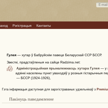
ваход
Рэгістрацыя
Кантакты
Гулея
—
хутар ў Бабруйскім павеце Беларускай ССР БССР.
Звесткі, прадстаўленыя на сайце Radzima.net:
Адміністрацыйная прыналежнасць хутара Гулея
— у 
адзінкі населены пункт уваходзіў у розныя гістарычныя п
— БССР (1924-1926),
Гэта інфармацыя даступная для зарэгістраваных удзельнікаў з
Premiu
Пакінуць паведамленне