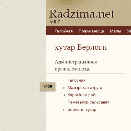
Галоўная
Пошук месца
Мапы
У
хутар Берлоги
Адміністрацыйная
прыналежнасць
Галоўная
1925
Мазырская акруга
Каралінскі раён
Рамезаўскі сельсавет
Берлоги, хутар