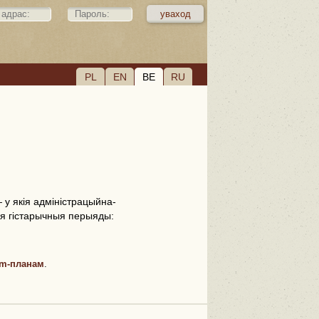
PL
EN
BE
RU
у якія адміністрацыйна-
ыя гістарычныя перыяды:
m-планам
.