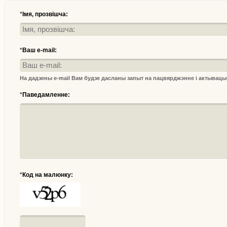
*
Імя, прозвішча:
*
Ваш e-mail:
На дадзены e-mail Вам будзе дасланы запыт на пацвярджэнне і актывац
*
Паведамленне:
*
Код на малюнку: