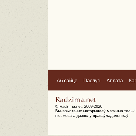
Аб сайце
Паслугі
Аплата
Ка
© Radzima.net, 2009-2026
Выкарыстанне матэрыялаў магчыма толькі
пісьмовага дазволу праваўладальнікаў