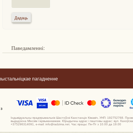
Паведамленні:
рыстальніцкае пагадненне
 з
Індывідуальны прадпрымальнік Шастоўскі Канстанцін Кімавіч, УНП: 192752768. Пасв
выдадзена Мінскім гарвыканкамам. Юрыдычны адрас і паштовы адрас: вул. Кахоўская,
+375296314091, e-mail: info@radzima.net. Час працы: Пн-Пт з 10.00 да 19.00