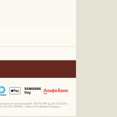
едчанне аб рэгістрацыі № 192752768 ад 29.12.2016 г.,
 37а-36, 220068, г. Мінск, Рэспубліка Беларусь.