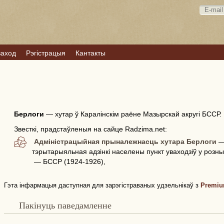
ваход
Рэгістрацыя
Кантакты
Берлоги
—
хутар ў Каралінскім раёне Мазырскай акругі БССР.
Звесткі, прадстаўленыя на сайце Radzima.net:
Адміністрацыйная прыналежнасць хутара Берлоги
— 
тэрытарыяльная адзінкі населены пункт уваходзіў у розн
— БССР (1924-1926),
Гэта інфармацыя даступная для зарэгістраваных удзельнікаў з
Premiu
Пакінуць паведамленне