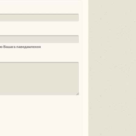
ыю Вашага паведамлення