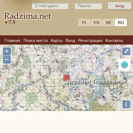
PL
EN
BE
RU
Главная
Поиск места
Карты
Вход
Регистрация
Контакты
+
⤢
−
деревня Тереховичи
i