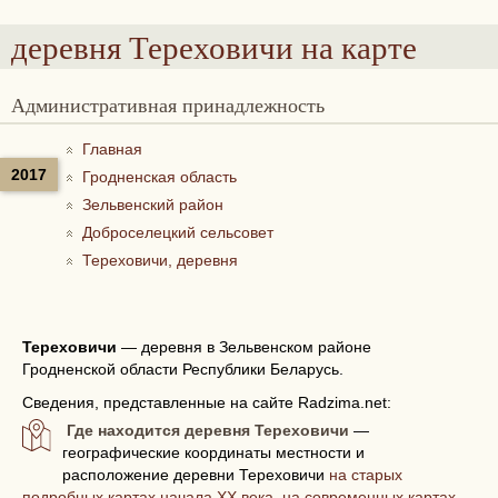
деревня Тереховичи
на карте
Административная принадлежность
Главная
2017
Гродненская область
Зельвенский район
Доброселецкий сельсовет
Тереховичи, деревня
Тереховичи
—
деревня в Зельвенском районе
Гродненской области Республики Беларусь.
Сведения, представленные на сайте Radzima.net:
Где находится деревня Тереховичи
—
географические координаты местности и
расположение деревни Тереховичи
на старых
подробных картах начала XX века, на современных картах,