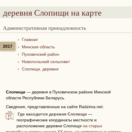
деревня Слопищи
на карте
Административная принадлежность
Главная
2017
Минская область
Пуховичский район
Новопольский сельсовет
Слопищи, деревня
Слопищи
—
деревня в Пуховичском районе Минской
области Республики Беларусь.
Сведения, представленные на сайте Radzima.net:
Где находится деревня Слопищи
—
географические координаты местности и
расположение деревни Слопищи
на старых
подробных картах начала XX века, на современных картах,