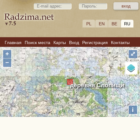
PL
EN
BE
RU
Главная
Поиск места
Карты
Вход
Регистрация
Контакты
+
⤢
−
деревня Слопищи
i