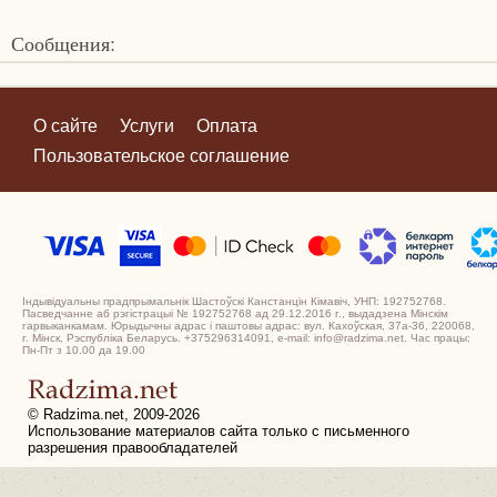
Сообщения:
О сайте
Услуги
Оплата
Пользовательское соглашение
Індывідуальны прадпрымальнік Шастоўскі Канстанцін Кімавіч, УНП: 192752768.
Пасведчанне аб рэгістрацыі № 192752768 ад 29.12.2016 г., выдадзена Мінскім
гарвыканкамам. Юрыдычны адрас і паштовы адрас: вул. Кахоўская, 37а-36, 220068,
г. Мінск, Рэспубліка Беларусь. +375296314091, e-mail: info@radzima.net. Час працы:
Пн-Пт з 10.00 да 19.00
© Radzima.net, 2009-2026
Использование материалов сайта только с письменного
разрешения правообладателей