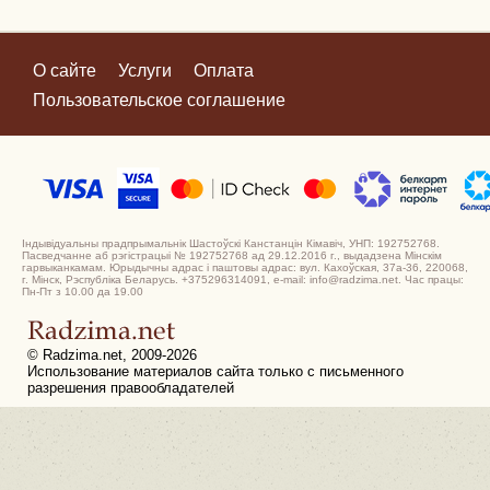
О сайте
Услуги
Оплата
Пользовательское соглашение
Індывідуальны прадпрымальнік Шастоўскі Канстанцін Кімавіч, УНП: 192752768.
Пасведчанне аб рэгістрацыі № 192752768 ад 29.12.2016 г., выдадзена Мінскім
гарвыканкамам. Юрыдычны адрас і паштовы адрас: вул. Кахоўская, 37а-36, 220068,
г. Мінск, Рэспубліка Беларусь. +375296314091, e-mail: info@radzima.net. Час працы:
Пн-Пт з 10.00 да 19.00
© Radzima.net, 2009-2026
Использование материалов сайта только с письменного
разрешения правообладателей