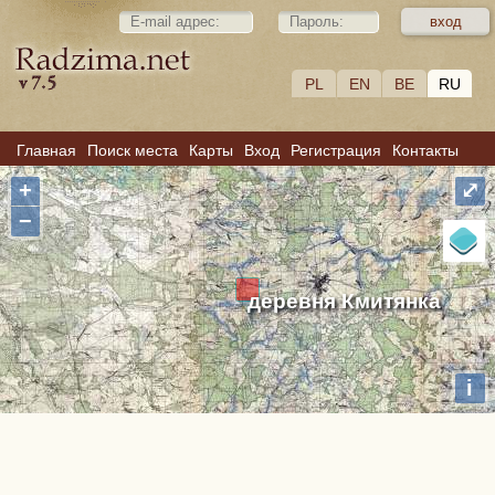
PL
EN
BE
RU
Главная
Поиск места
Карты
Вход
Регистрация
Контакты
+
⤢
−
деревня Кмитянка
i