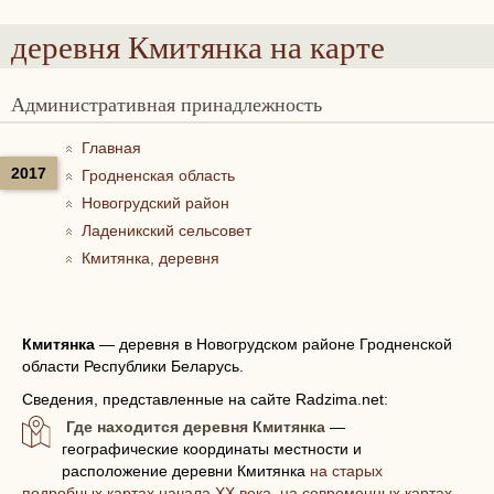
деревня Кмитянка
на карте
Административная принадлежность
Главная
2017
Гродненская область
Новогрудский район
Ладеникский сельсовет
Кмитянка, деревня
Кмитянка
—
деревня в Новогрудском районе Гродненской
области Республики Беларусь.
Сведения, представленные на сайте Radzima.net:
Где находится деревня Кмитянка
—
географические координаты местности и
расположение деревни Кмитянка
на старых
подробных картах начала XX века, на современных картах,