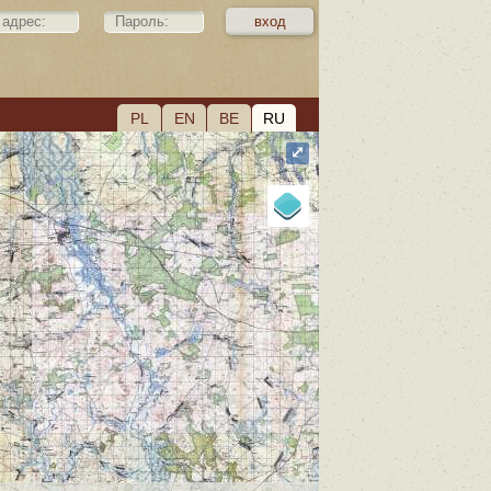
PL
EN
BE
RU
⤢