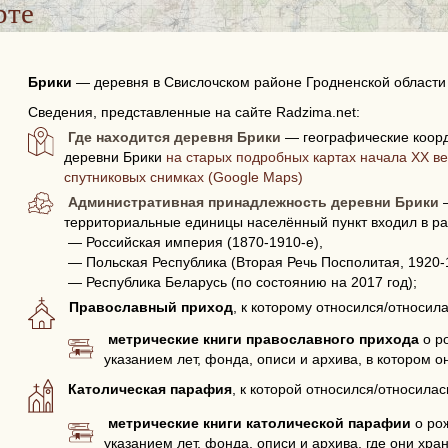
рте
Брики
—
деревня в Свислочском районе Гродненской области
Сведения, представленные на сайте Radzima.net:
Где находится деревня Брики
— географические коорд
деревни Брики
на старых подробных картах начала XX ве
спутниковых снимках (Google Maps)
Административная принадлежность деревни Брики
—
территориальные единицы населённый пункт входил в ра
— Российская империя (1870-1910-е),
— Польская Республика (Вторая Речь Посполитая, 1920-
— Республика Беларусь (по состоянию на 2017 год);
Православный приход
, к которому относился/относил
метрические книги православного прихода
о р
указанием лет, фонда, описи и архива, в котором о
Католическая парафия
, к которой относился/относилас
метрические книги католической парафии
о рож
указанием лет, фонда, описи и архива, где они хран