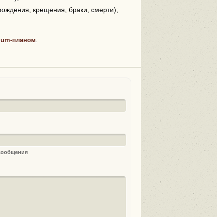
рождения, крещения, браки, смерти);
ium-планом
.
 сообщения