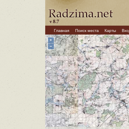
Главная
Поиск места
Карты
Вхо
+
−