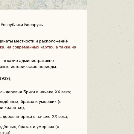
 Республики Беларусь.
инаты местности и расположение
ка, на современных картах, а также на
i
 в какие административно-
зные исторические периоды:
1939),
ась деревня Брики в начале XX века;
ождённых, браках и умерших (с
ни хранятся);
ь деревня Брики в начале XX века;
дённых, браках и умерших (с
ятся);