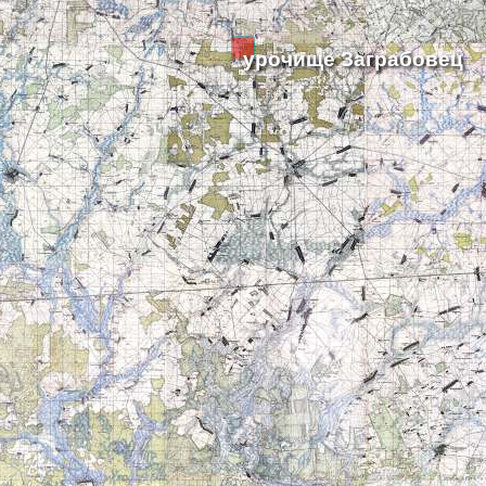
урочище Заграбовец