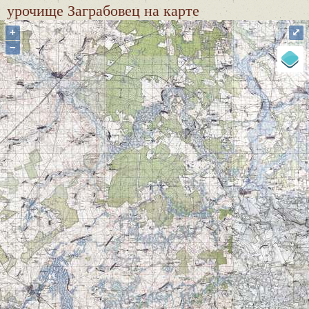
урочище Заграбовец
на карте
+
⤢
−