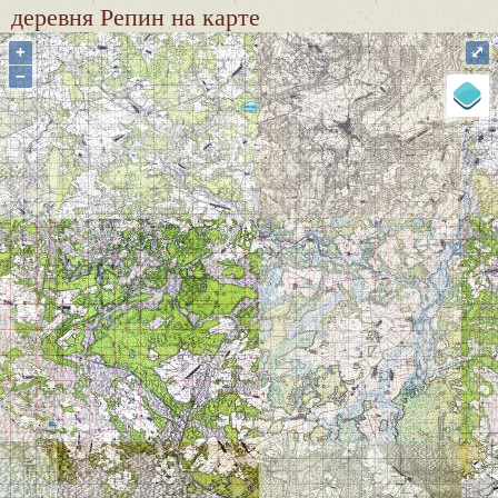
деревня Репин
на карте
+
⤢
−