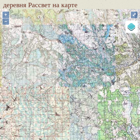
деревня Рассвет
на карте
+
⤢
−