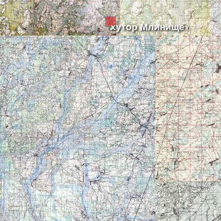
хутор Млинище