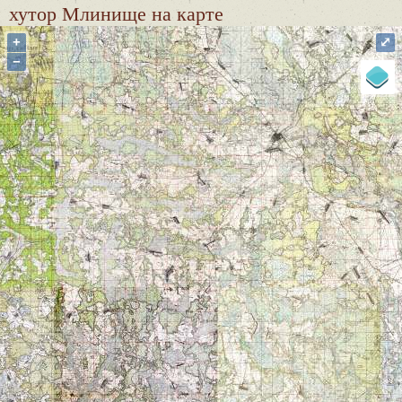
хутор Млинище
на карте
+
⤢
−