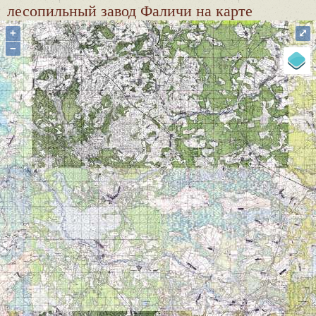
лесопильный завод Фаличи
на карте
+
⤢
−