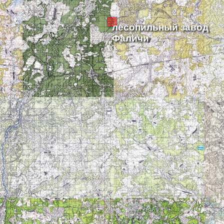
лесопильный завод
Фаличи