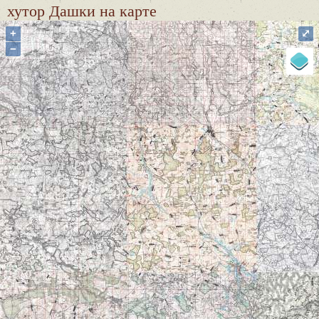
хутор Дашки
на карте
+
⤢
−