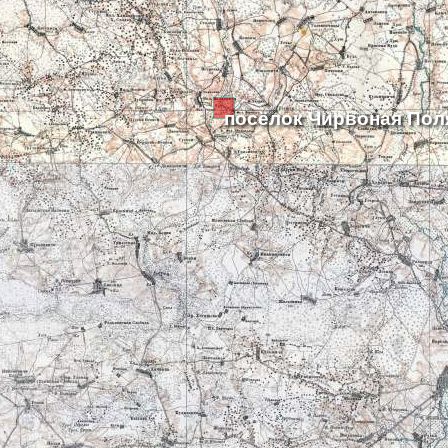
посёлок Чирвоная Пол