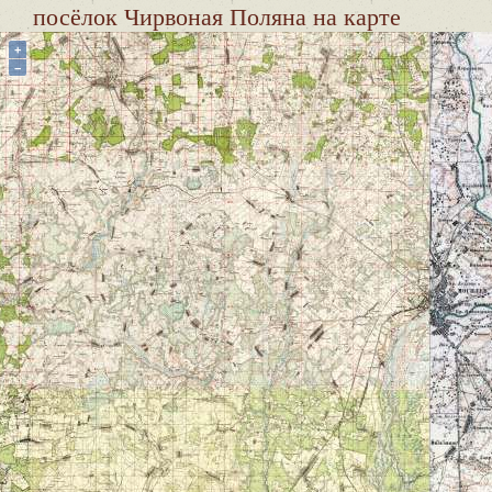
посёлок Чирвоная Поляна
на карте
+
−