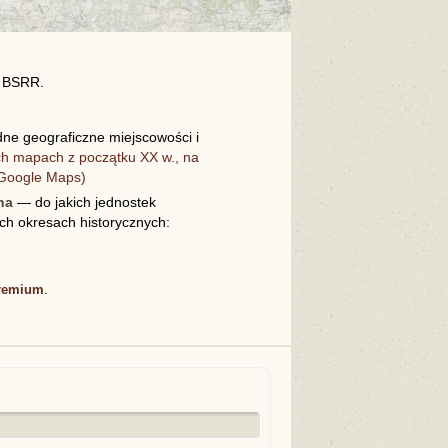
R BSRR.
e geograficzne miejscowości i
ch mapach z początku XX w., na
i
(Google Maps)
na
— do jakich jednostek
ych okresach historycznych:
remium
.