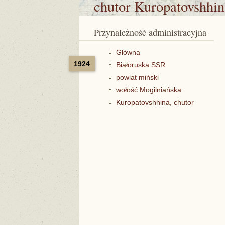
chutor Kuropatovshhin
Przynależność administracyjna
Główna
1924
Białoruska SSR
powiat miński
wołość Mogilniańska
Kuropatovshhina, chutor