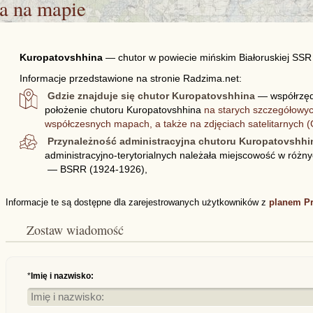
a
na mapie
Kuropatovshhina
—
chutor w powiecie mińskim Białoruskiej SS
Informacje przedstawione na stronie Radzima.net:
Gdzie znajduje się chutor Kuropatovshhina
— współrzędn
położenie chutoru Kuropatovshhina
na starych szczegółowy
współczesnych mapach, a także na zdjęciach satelitarnych 
Przynależność administracyjna chutoru Kuropatovshhi
administracyjno-terytorialnych należała miejscowość w różn
— BSRR (1924-1926),
Informacje te są dostępne dla zarejestrowanych użytkowników z
planem P
Zostaw wiadomość
*
Imię i nazwisko: