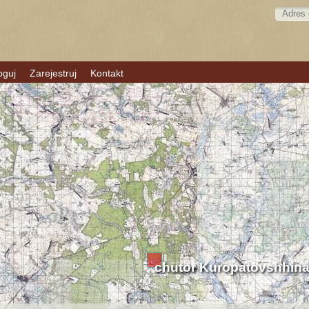
oguj
Zarejestruj
Kontakt
chutor Kuropatovshhin