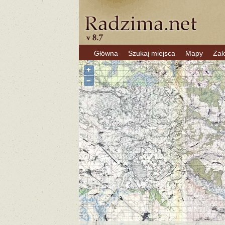
Główna
Szukaj miejsca
Mapy
Zal
+
−