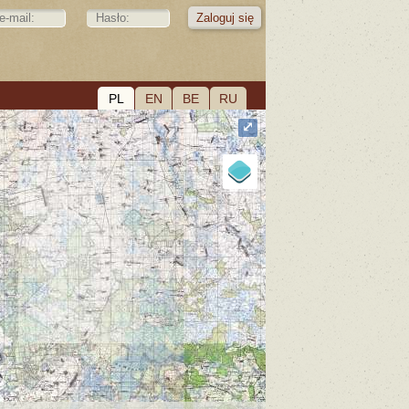
PL
EN
BE
RU
⤢
a