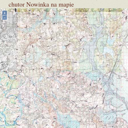
chutor Nowinka
na mapie
+
−