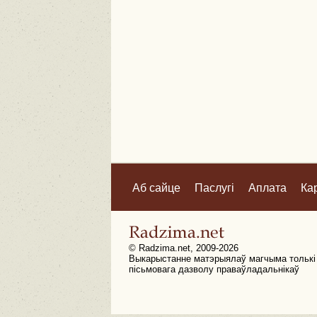
Аб сайце
Паслугі
Аплата
Ка
© Radzima.net, 2009-2026
Выкарыстанне матэрыялаў магчыма толькі
пісьмовага дазволу праваўладальнікаў