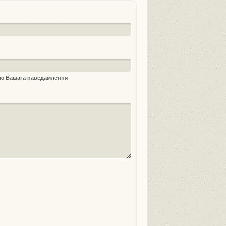
ыю Вашага паведамлення