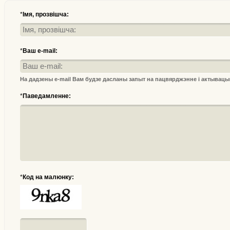
*
Імя, прозвішча:
*
Ваш e-mail:
На дадзены e-mail Вам будзе дасланы запыт на пацвярджэнне і актывац
*
Паведамленне:
*
Код на малюнку: