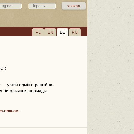
PL
EN
BE
RU
СР.
к
— у якія адміністрацыйна-
ыя гістарычныя перыяды:
m-планам
.