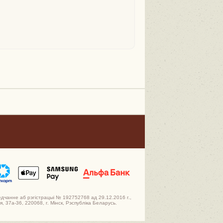
едчанне аб рэгістрацыі № 192752768 ад 29.12.2016 г.,
 37а-36, 220068, г. Мінск, Рэспубліка Беларусь.