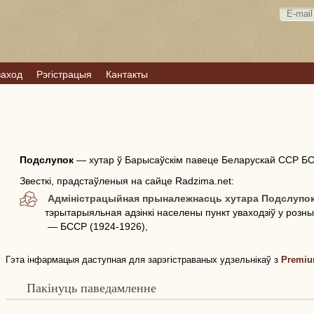
ваход
Рэгістрацыя
Кантакты
Подслупок
—
хутар ў Барысаўскім павеце Беларускай ССР БС
Звесткі, прадстаўленыя на сайце Radzima.net:
Адміністрацыйная прыналежнасць хутара Подслупо
тэрытарыяльная адзінкі населены пункт уваходзіў у розн
— БССР (1924-1926),
Гэта інфармацыя даступная для зарэгістраваных удзельнікаў з
Premiu
Пакінуць паведамленне