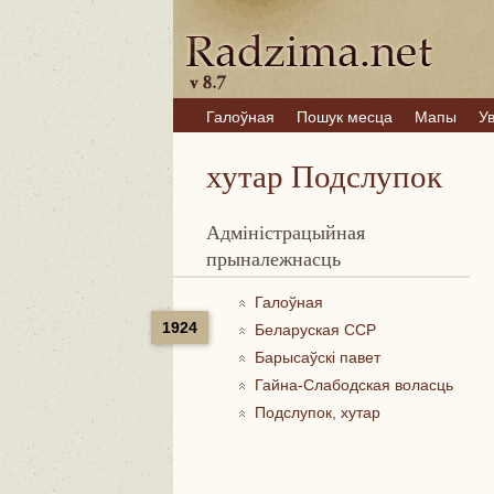
Галоўная
Пошук месца
Мапы
У
хутар Подслупок
Адміністрацыйная
прыналежнасць
Галоўная
1924
Беларуская ССР
Барысаўскі павет
Гайна-Слабодская воласць
Подслупок, хутар