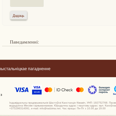
Паведамленні:
рыстальніцкае пагадненне
 з
Індывідуальны прадпрымальнік Шастоўскі Канстанцін Кімавіч, УНП: 192752768. Пасв
выдадзена Мінскім гарвыканкамам. Юрыдычны адрас і паштовы адрас: вул. Кахоўская,
+375296314091, e-mail: info@radzima.net. Час працы: Пн-Пт з 10.00 да 19.00